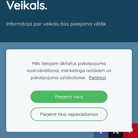
Veikals.
Informācija par veikalu būs pieejama vēlāk.
Sīkdatnes
Mēs lietojam sīkfailus pakalpojuma
Veidots ar
Mozello
- labo mājas lapu ģeneratoru.
nodrošināšanai, mārketinga nolūkiem un
pakalpojuma uzlabošanai.
Pielāgot
Pieņemt visus
Pieņemt tikai nepieciešamos